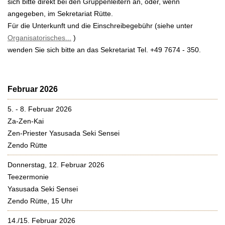
sich bitte direkt bei den Gruppenleitern an, oder, wenn
Tages- und Wochenendgruppen 2025/2026
angegeben, im Sekretariat Rütte.
Für die Unterkunft und die Einschreibegebühr (siehe unter
Wöchentliche
Gruppenangebote
Organisatorisches...
)
wenden Sie sich bitte an das Sekretariat Tel. +49 7674 - 350.
Anmeldung und
Organisatorisches
Praktikum
Fortbildung
Februar 2026
Ausbildung
5. - 8. Februar 2026
Über uns
Za-Zen-Kai
Zen-Priester Yasusada Seki Sensei
Veröffentlichungen
Zendo Rütte
Kontakt
Donnerstag, 12. Februar 2026
EN
Teezermonie
FR
Yasusada Seki Sensei
Zendo Rütte, 15 Uhr
New Menu Entry
14./15. Februar 2026